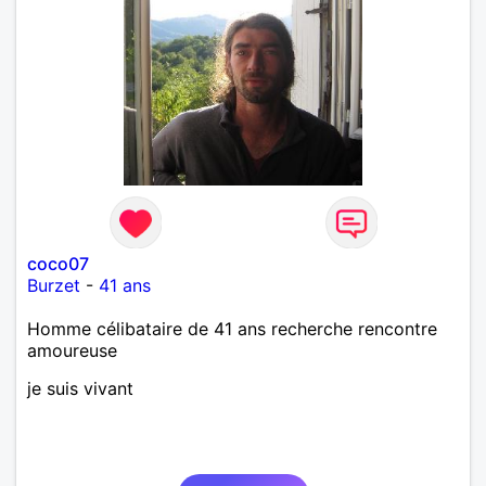
coco07
Burzet
-
41 ans
Homme célibataire de 41 ans recherche rencontre
amoureuse
je suis vivant