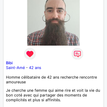
Bibi
Saint-Amé
-
42 ans
Homme célibataire de 42 ans recherche rencontre
amoureuse
Je cherche une femme qui aime rire et voit la vie du
bon coté avec qui partager des moments de
complicités et plus si affinités.