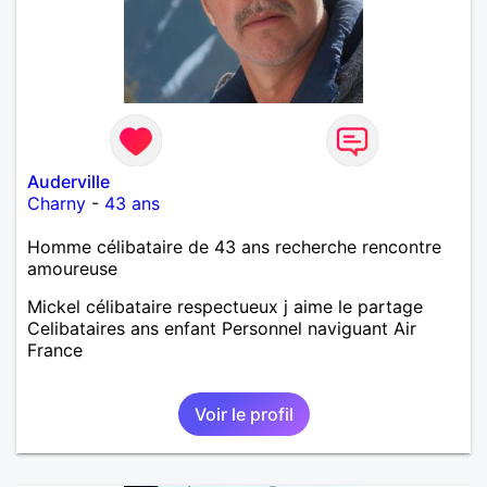
Auderville
Charny
-
43 ans
Homme célibataire de 43 ans recherche rencontre
amoureuse
Mickel célibataire respectueux j aime le partage
Celibataires ans enfant Personnel naviguant Air
France
Voir le profil