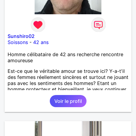
Sunshiro02
Soissons
-
42 ans
Homme célibataire de 42 ans recherche rencontre
amoureuse
Est-ce que le véritable amour se trouve ici? Y-a-t'il
des femmes réellement sincères et surtout ne jouant
pas avec les sentiments des hommes? Etant un
homme protecteur et bienveillant, je veux continuer
d'y croire et pouvoir enfin former la petite famille
Voir le profil
que je désir temps. Faux profil, profiteuse et autres
joyeuseté passer votre chemin, vous ne
m'intéressez pas du tout!