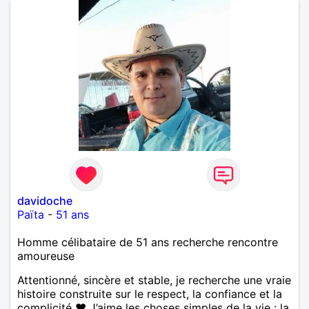
davidoche
Païta
-
51 ans
Homme célibataire de 51 ans recherche rencontre
amoureuse
Attentionné, sincère et stable, je recherche une vraie
histoire construite sur le respect, la confiance et la
complicité ❤️ J’aime les choses simples de la vie : la