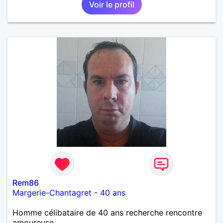
Voir le profil
Rem86
Margerie-Chantagret
-
40 ans
Homme célibataire de 40 ans recherche rencontre
amoureuse