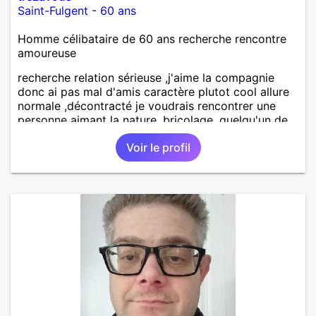
Saint-Fulgent
-
60 ans
Homme célibataire de 60 ans recherche rencontre
amoureuse
recherche relation sérieuse ,j'aime la compagnie
donc ai pas mal d'amis caractère plutot cool allure
normale ,décontracté je voudrais rencontrer une
personne aimant la nature ,bricolage ,quelqu'un de
simple et naturel à vos claviers mesdames
Voir le profil