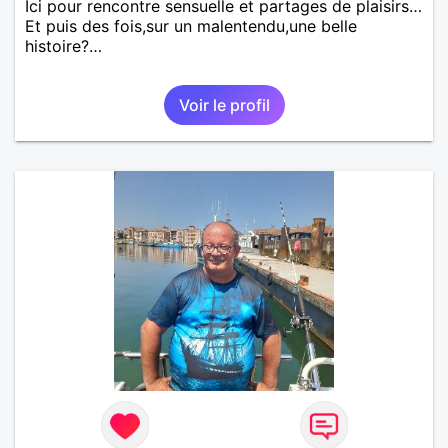
Ici pour rencontre sensuelle et partages de plaisirs…
Et puis des fois,sur un malentendu,une belle
histoire?…
Voir le profil