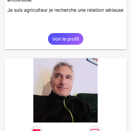
Je suis agriculteur je recherche une relation sérieuse
Voir le profil