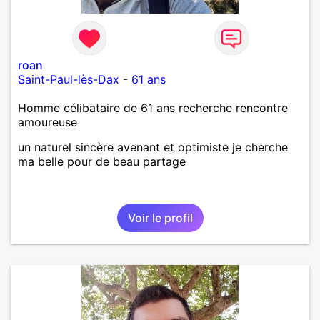
roan
Saint-Paul-lès-Dax
-
61 ans
Homme célibataire de 61 ans recherche rencontre
amoureuse
un naturel sincère avenant et optimiste je cherche
ma belle pour de beau partage
Voir le profil