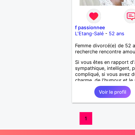
f passionnee
L'Etang-Salé
-
52 ans
Femme divorcé(e) de 52 
recherche rencontre amo
Si vous êtes en rapport d'
sympathique, intelligent, 
compliqué, si vous avez d
charme, de l'humour et le
des valeurs, si vous aimez
Voir le profil
nature, la campagne, les
animaux.. Alors on pourrai
s'entendre, du coup n'hési
pas à me contacter.
1