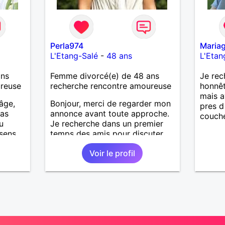
Perla974
Mariag
L'Etang-Salé
-
48 ans
L'Etan
ans
Femme divorcé(e) de 48 ans
Je rec
ureuse
recherche rencontre amoureuse
honnêt
mais a
âge,
Bonjour, merci de regarder mon
pres d
pas
annonce avant toute approche.
couche
u
Je recherche dans un premier
 sens
temps des amis pour discuter.
 la
Voir le profil
t
tez