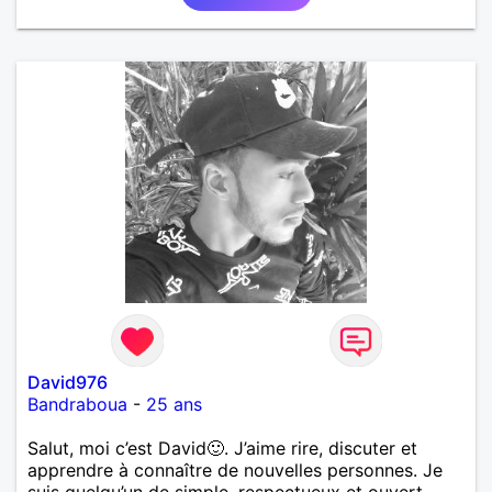
David976
Bandraboua
-
25 ans
Salut, moi c’est David🙂. J’aime rire, discuter et
apprendre à connaître de nouvelles personnes. Je
suis quelqu’un de simple, respectueux et ouvert