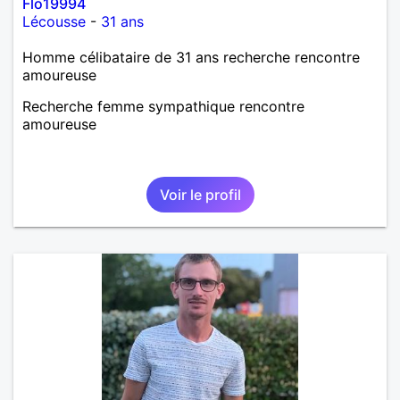
Flo19994
Lécousse
-
31 ans
Homme célibataire de 31 ans recherche rencontre
amoureuse
Recherche femme sympathique rencontre
amoureuse
Voir le profil