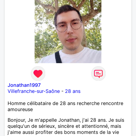
Jonathan1997
Villefranche-sur-Saône
-
28 ans
Homme célibataire de 28 ans recherche rencontre
amoureuse
Bonjour, Je m'appelle Jonathan, j'ai 28 ans. Je suis
quelqu'un de sérieux, sincère et attentionné, mais
j'aime aussi profiter des bons moments de la vie