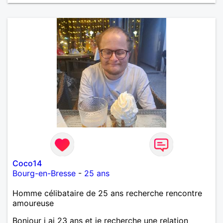
Coco14
Bourg-en-Bresse
-
25 ans
Homme célibataire de 25 ans recherche rencontre
amoureuse
Bonjour j ai 23 ans et je recherche une relation