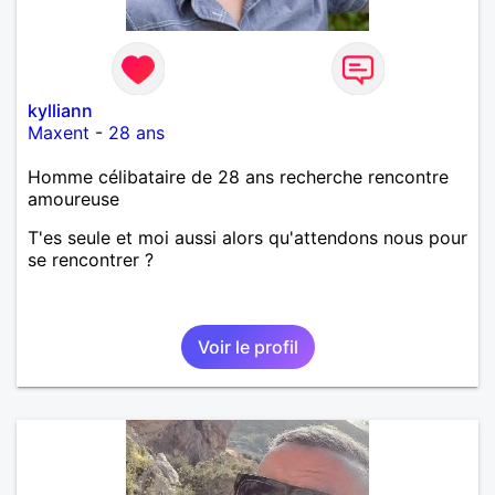
kylliann
Maxent
-
28 ans
Homme célibataire de 28 ans recherche rencontre
amoureuse
T'es seule et moi aussi alors qu'attendons nous pour
se rencontrer ?
Voir le profil