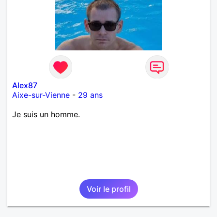
Alex87
Aixe-sur-Vienne
-
29 ans
Je suis un homme.
Voir le profil