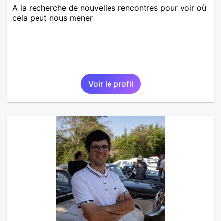
A la recherche de nouvelles rencontres pour voir où
cela peut nous mener
Voir le profil