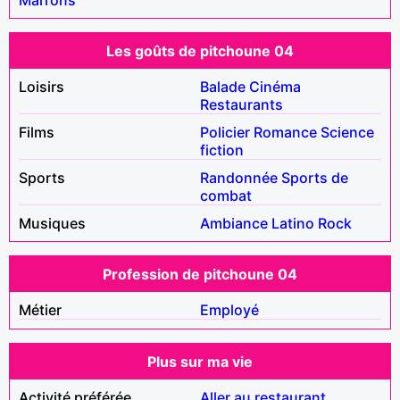
Les goûts de pitchoune 04
Loisirs
Balade
Cinéma
Restaurants
Films
Policier
Romance
Science
fiction
Sports
Randonnée
Sports de
combat
Musiques
Ambiance
Latino
Rock
Profession de pitchoune 04
Métier
Employé
Plus sur ma vie
Activité préférée
Aller au restaurant