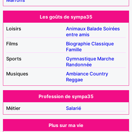
Les goûts de sympa35
Loisirs
Animaux
Balade
Soirées
entre amis
Films
Biographie
Classique
Famille
Sports
Gymnastique
Marche
Randonnée
Musiques
Ambiance
Country
Reggae
Profession de sympa35
Métier
Salarié
Plus sur ma vie