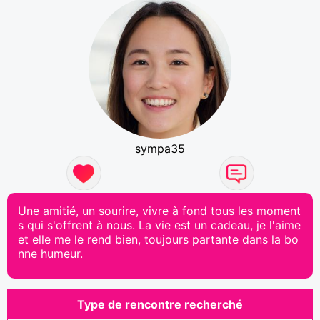
sympa35
Une amitié, un sourire, vivre à fond tous les moment
s qui s'offrent à nous. La vie est un cadeau, je l'aime
et elle me le rend bien, toujours partante dans la bo
nne humeur.
Type de rencontre recherché