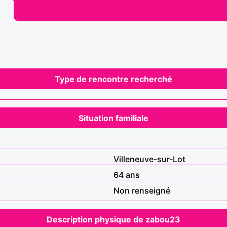
Type de rencontre recherché
Situation familiale
Villeneuve-sur-Lot
64 ans
Non renseigné
Description physique de zabou23