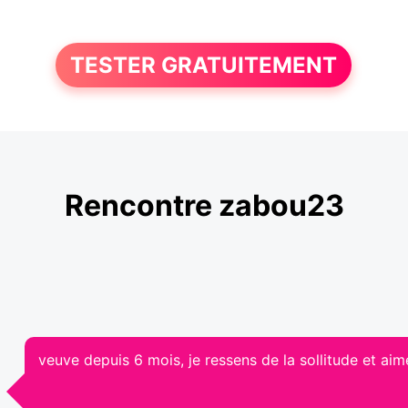
TESTER GRATUITEMENT
Rencontre zabou23
veuve depuis 6 mois, je ressens de la sollitude et aime