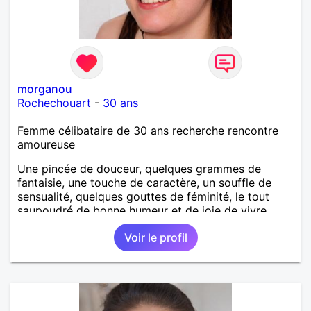
morganou
Rochechouart
-
30 ans
Femme célibataire de 30 ans recherche rencontre
amoureuse
Une pincée de douceur, quelques grammes de
fantaisie, une touche de caractère, un souffle de
sensualité, quelques gouttes de féminité, le tout
saupoudré de bonne humeur et de joie de vivre.
Voir le profil