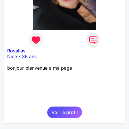
Rosalias
Nice
-
39 ans
bonjour bienvenue a ma page
Voir le profil