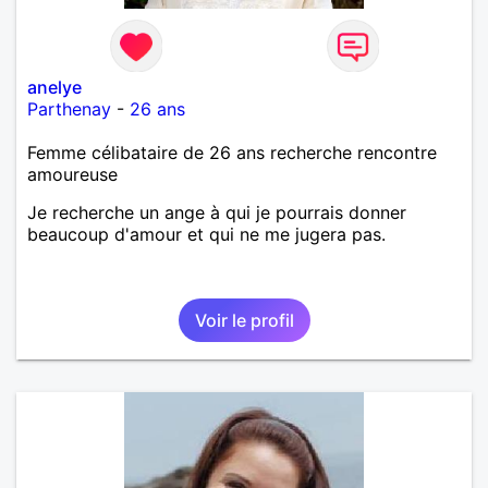
anelye
Parthenay
-
26 ans
Femme célibataire de 26 ans recherche rencontre
amoureuse
Je recherche un ange à qui je pourrais donner
beaucoup d'amour et qui ne me jugera pas.
Voir le profil