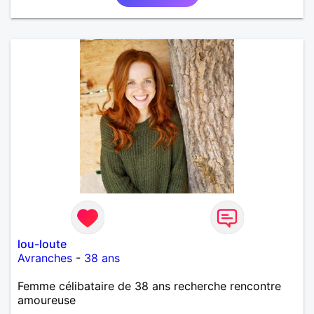
lou-loute
Avranches
-
38 ans
Femme célibataire de 38 ans recherche rencontre
amoureuse