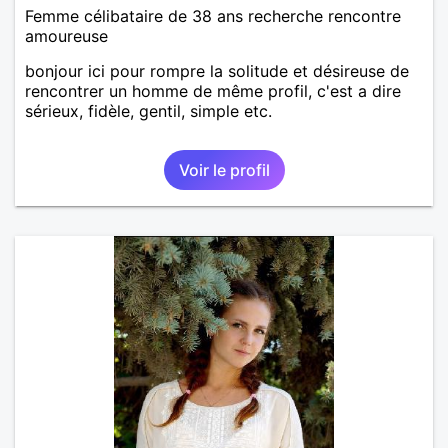
Femme célibataire de 38 ans recherche rencontre
amoureuse
bonjour ici pour rompre la solitude et désireuse de
rencontrer un homme de même profil, c'est a dire
sérieux, fidèle, gentil, simple etc.
Voir le profil