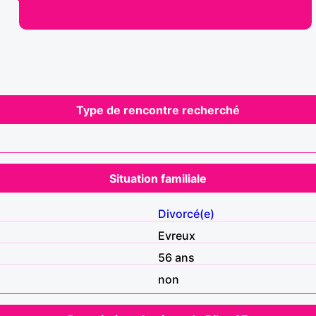
Type de rencontre recherché
Situation familiale
Divorcé(e)
Evreux
56 ans
non