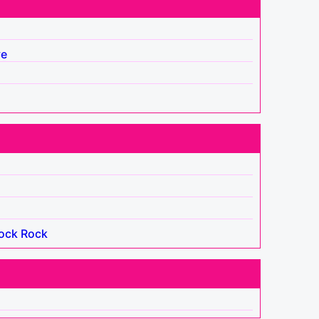
ve
ock
Rock