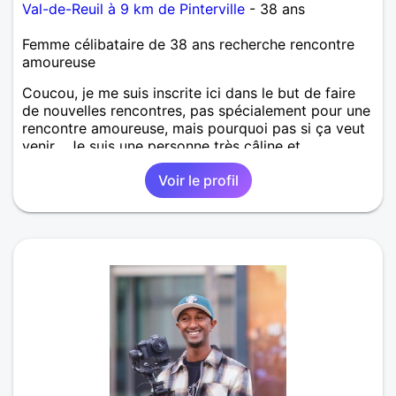
Val-de-Reuil à 9 km de Pinterville
- 38 ans
Femme célibataire de 38 ans recherche rencontre
amoureuse
Coucou, je me suis inscrite ici dans le but de faire
de nouvelles rencontres, pas spécialement pour une
rencontre amoureuse, mais pourquoi pas si ça veut
venir... Je suis une personne très câline et
attentionnée qui a besoin qu'ont prête attention à
Voir le profil
elle. Je déteste les mensonges, mais je suis malgré
tout très tolérante et préférant les accords plutôt
que la discorde. Merci de m'avoir lu et peut être à
bientôt.