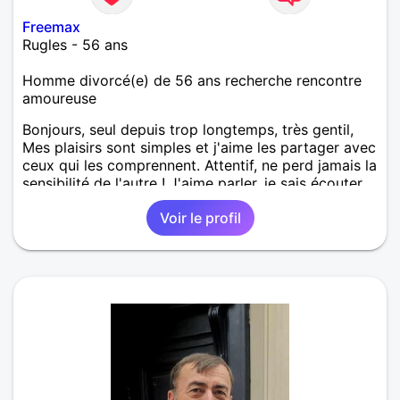
Freemax
Rugles - 56 ans
Homme divorcé(e) de 56 ans recherche rencontre
amoureuse
Bonjours, seul depuis trop longtemps, très gentil,
Mes plaisirs sont simples et j'aime les partager avec
ceux qui les comprennent. Attentif, ne perd jamais la
sensibilité de l'autre ! J'aime parler, je sais écouter.
C'est un grand plaisir pour moi de rendre ma femme
Voir le profil
heureuse, en tout cas de faire ce que je peut ! Je
suis une très bonne occasion ! 300 000 kms au
compteur très fiable.